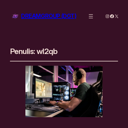
DREAMGROUP (DGT)
Instagram
Facebo
X
Penulis:
wl2qb