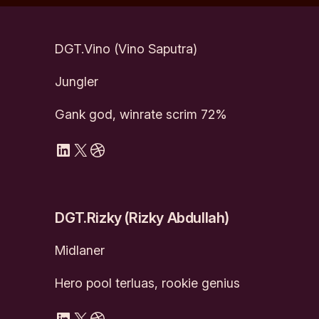
DGT.Vino (Vino Saputra)
Jungler
Gank god, winrate scrim 72%
LinkedIn
X
Dribbble
DGT.Rizky (Rizky Abdullah)
Midlaner
Hero pool terluas, rookie genius
LinkedIn
X
Dribbble