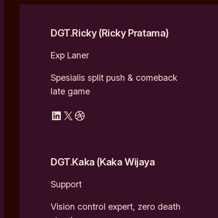
DGT.Ricky (Ricky Pratama)
Exp Laner
Spesialis split push & comeback
late game
LinkedIn
X
Dribbble
DGT.Kaka (Kaka Wijaya
Support
Vision control expert, zero death