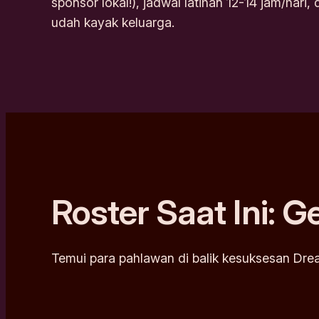
sponsor lokal!), jadwal latihan 12-14 jam/hari
udah kayak keluarga.
Roster Saat Ini: 
Temui para pahlawan di balik kesuksesan Dr