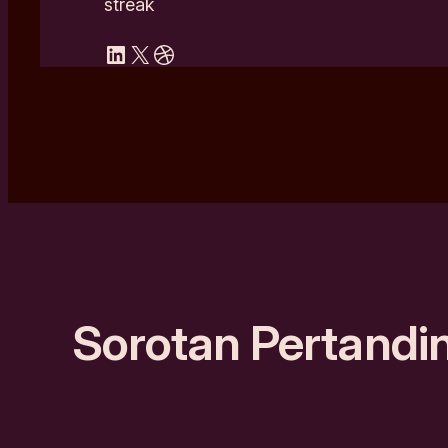
streak
LinkedIn
X
Dribbble
Sorotan Pertandi