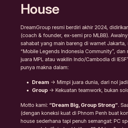
House
DreamGroup resmi berdiri akhir 2024, didirika
(coach & founder, ex-semi pro MLBB). Awal
sahabat yang main bareng di warnet Jakarta, 
“Mobile Legends Indonesia Community”, dan 
juara MPL atau wakilin Indo/Cambodia di IES
punya makna dalam:
Dream
→ Mimpi juara dunia, dari nol jadi
Group
→ Kekuatan teamwork, bukan solo
Motto kami:
“Dream Big, Group Strong”
. Sa
(dengan koneksi kuat di Phnom Penh buat ko
house sederhana tapi penuh semangat: PC spe