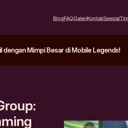
Blog
FAQ
Galeri
Kontak
Spesial
Ti
 dengan Mimpi Besar di Mobile Legends!
Group:
aming