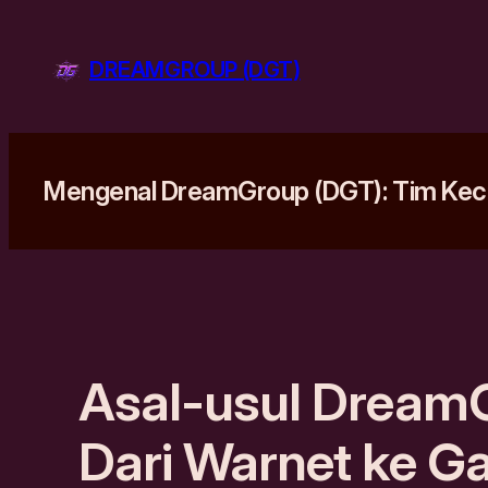
Lewati
ke
DREAMGROUP (DGT)
konten
Mengenal DreamGroup (DGT): Tim Kecil
Asal-usul Dream
Dari Warnet ke G