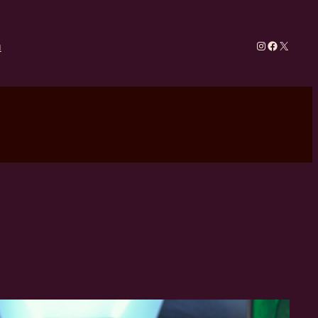
Instagram
Faceboo
X
m