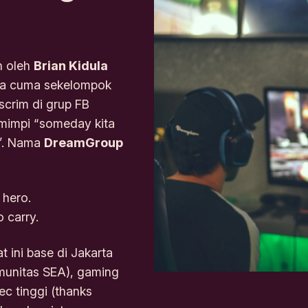
n oleh
Brian Kidula
nya cuma sekelompok
scrim di grup FB
mimpi “someday kita
F”. Nama
DreamGroup
 hero.
 carry.
at ini base di Jakarta
munitas SEA), gaming
c tinggi (thanks