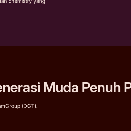
, dan chemistry yang
Generasi Muda Penuh 
eamGroup (DGT).